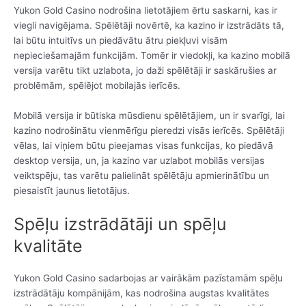
Yukon Gold Casino nodrošina lietotājiem ērtu saskarni, kas ir
viegli navigējama. Spēlētāji novērtē, ka kazino ir izstrādāts tā,
lai būtu intuitīvs un piedāvātu ātru piekļuvi visām
nepieciešamajām funkcijām. Tomēr ir viedokļi, ka kazino mobilā
versija varētu tikt uzlabota, jo daži spēlētāji ir saskārušies ar
problēmām, spēlējot mobilajās ierīcēs.
Mobilā versija ir būtiska mūsdienu spēlētājiem, un ir svarīgi, lai
kazino nodrošinātu vienmērīgu pieredzi visās ierīcēs. Spēlētāji
vēlas, lai viņiem būtu pieejamas visas funkcijas, ko piedāvā
desktop versija, un, ja kazino var uzlabot mobilās versijas
veiktspēju, tas varētu palielināt spēlētāju apmierinātību un
piesaistīt jaunus lietotājus.
Spēļu izstrādātāji un spēļu
kvalitāte
Yukon Gold Casino sadarbojas ar vairākām pazīstamām spēļu
izstrādātāju kompānijām, kas nodrošina augstas kvalitātes