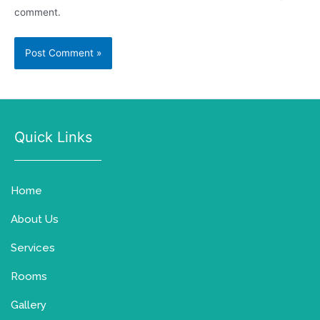
comment.
Quick Links
Home
About Us
Services
Rooms
Gallery