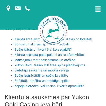
Šajā rakstā aplūkosim
Yukon Gold Casino
pieredzi, analizējot
klientu atsauksmes un vērtējumus. Mēs izpētīsim, kādas ir
spēlētāju atsauksmes par spēļu klāstu, pakalpojumiem,
bonusiem un kopējo pieredzi, spēlējot šajā kazino. Iegūsim
ieskatu par to, ko tiešām domā spēlētāji par šo kazino un vai
tas ir pelnījis jūsu uzmanību.
Klientu atsauksmes par Yukon Gold Casino kvalitāti
Bonusi un akcijas: spēlētāju viedokļi
Spēļu klāsts un kvalitāte: ko sagaidīt?
Klientu atbalsta pakalpojumi un to efektivitāte
Maksājumu metodes: ātrums un drošība
Yukon Gold Casino 150 free spins piedāvājums
Lietotāju saskarne un mobilā versija
Spēļu izstrādātāji un spēļu kvalitāte
Spēlētāju drošība un atbildīga spēle
Kopējā pieredze: vai kazino ir vērts apmeklēt?
Klientu atsauksmes par Yukon
Gold Casino kvalitāti