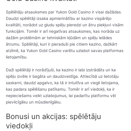
Spēlētāju atsauksmes par Yukon Gold Casino ir visai dažādas.
Daudzi spēlētāji izsaka apmierinātību ar kazino vispārējo
kvalitāti, norādot uz gludu spēļu pieredzi un ātru piekļuvi visām
funkcijām. Tomēr ir arī negatīvas atsauksmes, kas norāda uz
dažām problēmām ar tehniskām kļūdām un spēļu ielādes
ātrumu. Spēlētāji, kuri ir pieraduši pie citiem kazino, dažkārt
atzīmē, ka Yukon Gold Casino varētu uzlabot savas platformas
lietojamību.
Daži spēlētāji ir norādījuši, ka kazino ir labi izstrādāts un ka
spēļu izvēle ir bagāta un daudzveidīga. Attiecībā uz lietotāju
saskarni, daudzi apgalvo, ka tā ir intuitīva un viegli lietojama,
kas padara spēlēšanu patīkamu. Tomēr ir arī viedokļi, ka ir
nepieciešams veikt uzlabojumus, lai padarītu platformu vēl
pievilcīgāku un mūsdienīgāku.
Bonusi un akcijas: spēlētāju
viedokļi