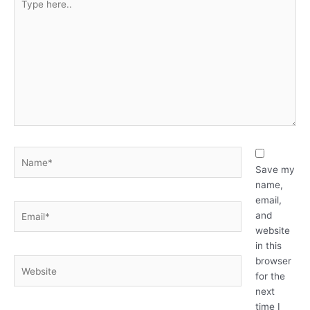
here..
Name*
Save my
name,
email,
Email*
and
website
in this
browser
Website
for the
next
time I