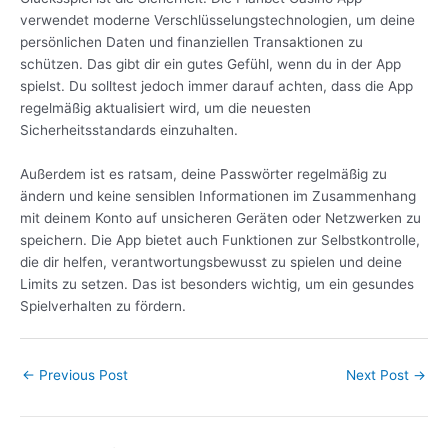
verwendet moderne Verschlüsselungstechnologien, um deine
persönlichen Daten und finanziellen Transaktionen zu
schützen. Das gibt dir ein gutes Gefühl, wenn du in der App
spielst. Du solltest jedoch immer darauf achten, dass die App
regelmäßig aktualisiert wird, um die neuesten
Sicherheitsstandards einzuhalten.
Außerdem ist es ratsam, deine Passwörter regelmäßig zu
ändern und keine sensiblen Informationen im Zusammenhang
mit deinem Konto auf unsicheren Geräten oder Netzwerken zu
speichern. Die App bietet auch Funktionen zur Selbstkontrolle,
die dir helfen, verantwortungsbewusst zu spielen und deine
Limits zu setzen. Das ist besonders wichtig, um ein gesundes
Spielverhalten zu fördern.
Post
←
Previous Post
Next Post
→
navigation