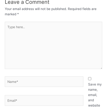
Leave a Comment
Your email address will not be published.
Required fields are
marked
*
Type
here..
Name*
Save my
name,
email,
Email*
and
website