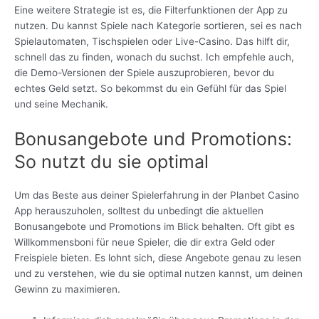
Eine weitere Strategie ist es, die Filterfunktionen der App zu
nutzen. Du kannst Spiele nach Kategorie sortieren, sei es nach
Spielautomaten, Tischspielen oder Live-Casino. Das hilft dir,
schnell das zu finden, wonach du suchst. Ich empfehle auch,
die Demo-Versionen der Spiele auszuprobieren, bevor du
echtes Geld setzt. So bekommst du ein Gefühl für das Spiel
und seine Mechanik.
Bonusangebote und Promotions:
So nutzt du sie optimal
Um das Beste aus deiner Spielerfahrung in der Planbet Casino
App herauszuholen, solltest du unbedingt die aktuellen
Bonusangebote und Promotions im Blick behalten. Oft gibt es
Willkommensboni für neue Spieler, die dir extra Geld oder
Freispiele bieten. Es lohnt sich, diese Angebote genau zu lesen
und zu verstehen, wie du sie optimal nutzen kannst, um deinen
Gewinn zu maximieren.