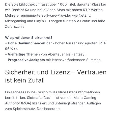
Die Spielbibliothek umfasst über 1 000 Titel, darunter Klassiker
wie
Book of Ra
und neue Video‑Slots mit hohen RTP‑Werten.
Mehrere renommierte Software‑Provider wie NetEnt,
Microgaming und Play’n GO sorgen für stabile Grafik und faire
Zufallszahlen.
Wie profitieren Sie konkret?
–
Hohe Gewinnchancen
dank hoher Auszahlungsquoten (RTP
96 % +).
–
Vielfältige Themen
von Abenteuer bis Fantasy.
–
Progressive Jackpots
mit lebensverändernden Summen.
Sicherheit und Lizenz – Vertrauen
ist kein Zufall
Ein seriöses Online‑Casino muss klare Lizenzinformationen
bereitstellen. Slotmafia Casino ist von der Malta Gaming
Authority (MGA) lizenziert und unterliegt strengen Auflagen
zum Spielerschutz. Das bedeutet: