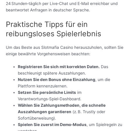
24 Stunden‑täglich per Live‑Chat und E‑Mail erreichbar und
beantwortet Anfragen in deutscher Sprache.
Praktische Tipps für ein
reibungsloses Spielerlebnis
Um das Beste aus Slotmafia Casino herauszuholen, sollten Sie
einige bewährte Vorgehensweisen beachten:
Registrieren Sie sich mit korrekten Daten.
Das
beschleunigt spätere Auszahlungen.
Nutzen Sie den Bonus ohne Einzahlung
, um die
Plattform kennenzulernen.
Setzen Sie persönliche Limits
im
Verantwortungs‑Spiel‑Dashboard.
Wählen Sie Zahlungsmethoden, die schnelle
Auszahlungen garantieren
(z. B. Trustly oder
Sofortüberweisung).
Spielen Sie zuerst im Demo‑Modus
, um Spielregeln zu