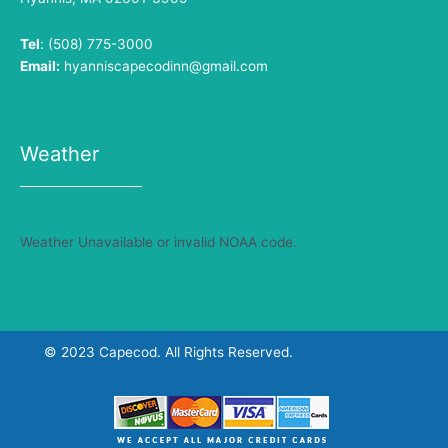
Tel
:
(508) 775-3000
Email:
hyanniscapecodinn@gmail.com
Weather
Weather Unavailable or invalid NOAA code.
© 2023 Capecod. All Rights Reserved.