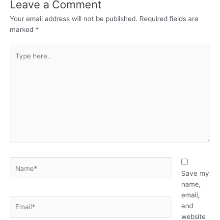
Leave a Comment
Your email address will not be published.
Required fields are
marked
*
Type
here..
Name*
Save my
name,
email,
Email*
and
website