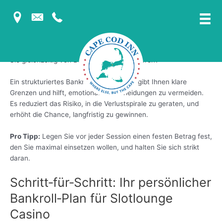
Jeder Spieler, der regelmäßig Slots oder Live‑Casino‑Spiele
genießt, kennt das unangenehme Gefühl, plötzlich das ganze
Guthaben zu verlieren. Die Ursache liegt selten am Spiel selbst,
sondern eher an fehlender Kontrolle über die eigenen Einsätze.
Wie können Sie also sicherstellen, dass Ihr Geld länger hält und
Sie gleichzeitig von Bonusaktionen profitieren?
Ein strukturiertes Bankroll‑Management gibt Ihnen klare
Grenzen und hilft, emotionale Entscheidungen zu vermeiden.
Es reduziert das Risiko, in die Verlustspirale zu geraten, und
erhöht die Chance, langfristig zu gewinnen.
Pro Tipp:
Legen Sie vor jeder Session einen festen Betrag fest,
den Sie maximal einsetzen wollen, und halten Sie sich strikt
daran.
Schritt‑für‑Schritt: Ihr persönlicher
Bankroll‑Plan für Slotlounge
Casino