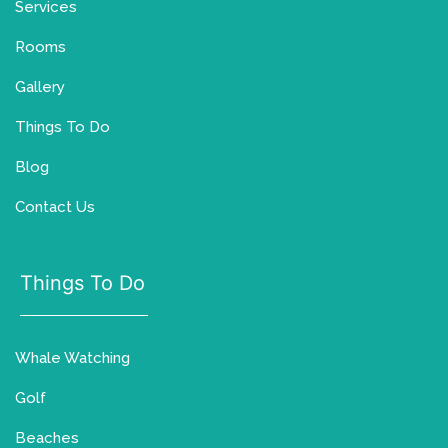
Services
Rooms
Gallery
Things To Do
Blog
Contact Us
Things To Do
Whale Watching
Golf
Beaches