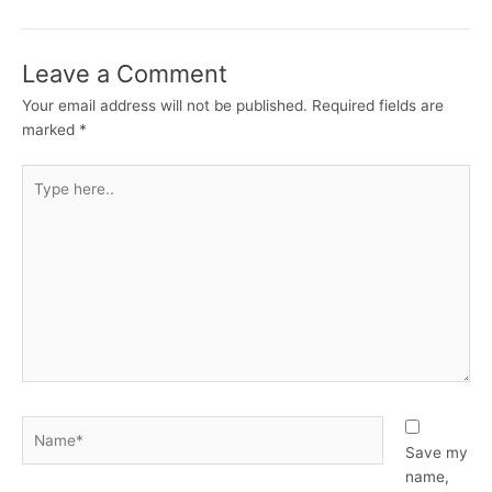
navigation
Leave a Comment
Your email address will not be published.
Required fields are
marked
*
Type
here..
Name*
Save my
name,