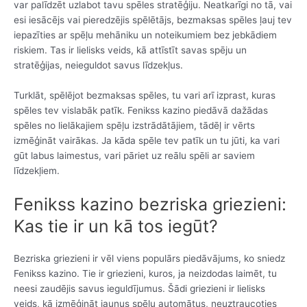
var palīdzēt uzlabot tavu spēles stratēģiju. Neatkarīgi no tā, vai
esi iesācējs vai pieredzējis spēlētājs, bezmaksas spēles ļauj tev
iepazīties ar spēļu mehāniku un noteikumiem bez jebkādiem
riskiem. Tas ir lielisks veids, kā attīstīt savas spēju un
stratēģijas, neieguldot savus līdzekļus.
Turklāt, spēlējot bezmaksas spēles, tu vari arī izprast, kuras
spēles tev vislabāk patīk. Fenikss kazino piedāvā dažādas
spēles no lielākajiem spēļu izstrādātājiem, tādēļ ir vērts
izmēģināt vairākas. Ja kāda spēle tev patīk un tu jūti, ka vari
gūt labus laimestus, vari pāriet uz reālu spēli ar saviem
līdzekļiem.
Fenikss kazino bezriska griezieni:
Kas tie ir un kā tos iegūt?
Bezriska griezieni ir vēl viens populārs piedāvājums, ko sniedz
Fenikss kazino. Tie ir griezieni, kuros, ja neizdodas laimēt, tu
neesi zaudējis savus ieguldījumus. Šādi griezieni ir lielisks
veids, kā izmēģināt jaunus spēļu automātus, neuztraucoties