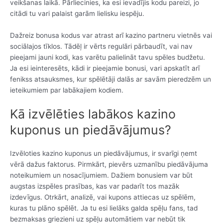
veikšanas laikā. Pārliecinies, ka esi ievadījis kodu pareizi, jo
citādi tu vari palaist garām lielisku iespēju.
Dažreiz bonusa kodus var atrast arī kazino partneru vietnēs vai
sociālajos tīklos. Tādēļ ir vērts regulāri pārbaudīt, vai nav
pieejami jauni kodi, kas varētu palielināt tavu spēles budžetu.
Ja esi ieinteresēts, kādi ir pieejamie bonusi, vari apskatīt arī
fenikss atsauksmes, kur spēlētāji dalās ar savām pieredzēm un
ieteikumiem par labākajiem kodiem.
Kā izvēlēties labākos kazino
kuponus un piedāvājumus?
Izvēloties kazino kuponus un piedāvājumus, ir svarīgi ņemt
vērā dažus faktorus. Pirmkārt, pievērs uzmanību piedāvājuma
noteikumiem un nosacījumiem. Dažiem bonusiem var būt
augstas izspēles prasības, kas var padarīt tos mazāk
izdevīgus. Otrkārt, analizē, vai kupons attiecas uz spēlēm,
kuras tu plāno spēlēt. Ja tu esi lielāks galda spēļu fans, tad
bezmaksas griezieni uz spēļu automātiem var nebūt tik