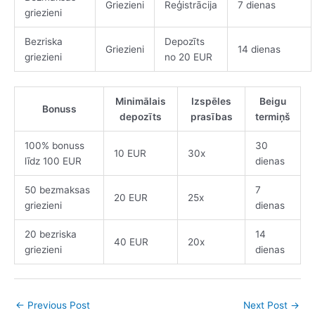
Griezieni
Reģistrācija
7 dienas
griezieni
Bezriska
Depozīts
Griezieni
14 dienas
griezieni
no 20 EUR
Minimālais
Izspēles
Beigu
Bonuss
depozīts
prasības
termiņš
100% bonuss
30
10 EUR
30x
līdz 100 EUR
dienas
50 bezmaksas
7
20 EUR
25x
griezieni
dienas
20 bezriska
14
40 EUR
20x
griezieni
dienas
Post
←
Previous Post
Next Post
→