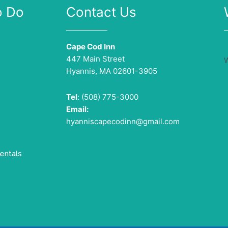
o Do
Contact Us
Cape Cod Inn
447 Main Street
W
Hyannis, MA 02601-3905
Tel
:
(508) 775-3000
Email:
hyanniscapecodinn@gmail.com
ntals​