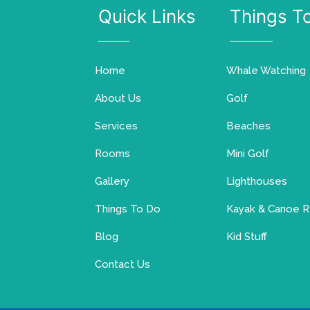
Quick Links
Things T
Home
Whale Watching
About Us
Golf
Services
Beaches
Rooms
Mini Golf
Gallery
Lighthouses
Things To Do
Kayak & Canoe Re
Blog
Kid Stuff
Contact Us