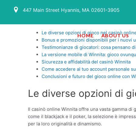
In questo articolo, esploreremo il mondo del casin
447 Main Street Hyannis, MA 02601-3905
diverse offerte di giochi, bonus e promozioni, non
sia un esperto o un neofita, c’è qualcosa per tutt
Le diverse opzioni di gioco nel casinò onlin
HOME
ABOUT US
Bonus e promozioni disponibili per i nuovi u
Testimonianze di giocatori: cosa pensano di
La versione mobile di Winnita: gioco ovunq
Sicurezza e affidabilità del casinò Winnita
Come accedere al tuo account personale su
Conclusioni e futuro del gioco online con W
Le diverse opzioni di g
Il casinò online Winnita offre una vasta gamma di gi
come il blackjack e il poker, la selezione è impress
per la loro originalità e dinamismo.