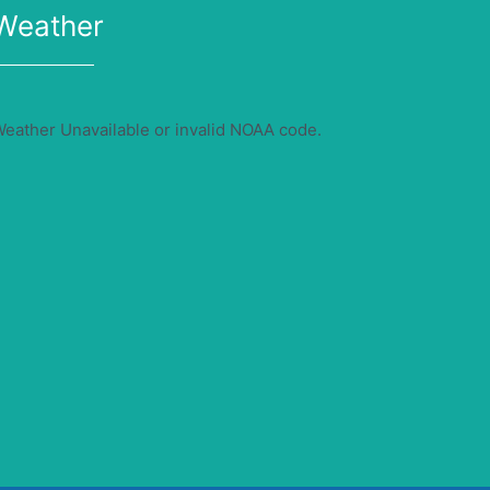
Weather
eather Unavailable or invalid NOAA code.