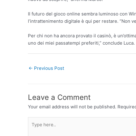
Il futuro del gioco online sembra luminoso con Win
l’intrattenimento digitale è qui per restare. “Non v
Per chi non ha ancora provato il casinò, è un’ottim
uno dei miei passatempi preferiti,” conclude Luca.
Post
←
Previous Post
navigation
Leave a Comment
Your email address will not be published.
Required
Type
here..