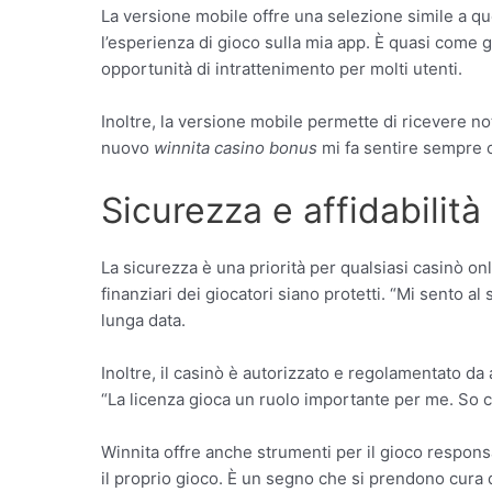
La versione mobile offre una selezione simile a que
l’esperienza di gioco sulla mia app. È quasi come g
opportunità di intrattenimento per molti utenti.
Inoltre, la versione mobile permette di ricevere n
nuovo
winnita casino bonus
mi fa sentire sempre co
Sicurezza e affidabilità
La sicurezza è una priorità per qualsiasi casinò onl
finanziari dei giocatori siano protetti. “Mi sento 
lunga data.
Inoltre, il casinò è autorizzato e regolamentato da 
“La licenza gioca un ruolo importante per me. So c
Winnita offre anche strumenti per il gioco responsa
il proprio gioco. È un segno che si prendono cura 