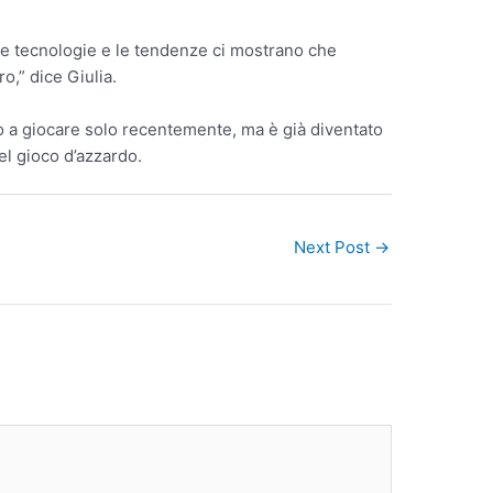
ove tecnologie e le tendenze ci mostrano che
o,” dice Giulia.
ato a giocare solo recentemente, ma è già diventato
el gioco d’azzardo.
Next Post
→