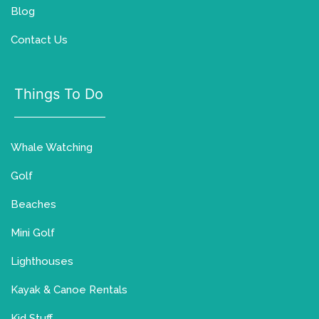
Blog
Contact Us
Things To Do
Whale Watching
Golf
Beaches
Mini Golf
Lighthouses
Kayak & Canoe Rentals​
Kid Stuff