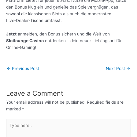
Plattform bietet für jeden etwas. Nutze die Mobile‑App, setze
den Bonus klug ein und genieße das Spielvergnügen, das
sowohl die klassischen Slots als auch die modernsten
Live‑Dealer‑Tische umfasst.
Jetzt
anmelden, den Bonus sichern und die Welt von
Slotlounge Casino
entdecken – dein neuer Lieblingsort für
Online‑Gaming!
Post
←
Previous Post
Next Post
→
navigation
Leave a Comment
Your email address will not be published.
Required fields are
marked
*
Type
here..