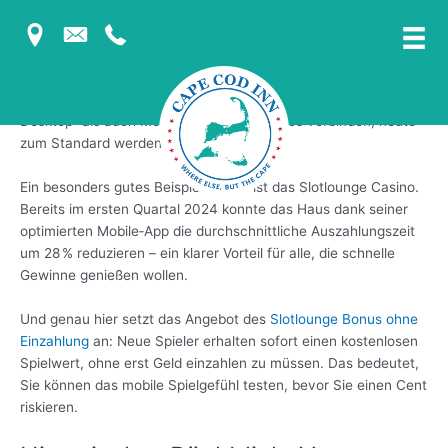
Online‑Glücksspiel hat in den letzten Jahren einen rasanten
Aufschwung erlebt. Laut einer Studie der European Gaming
Association nutzen über 62 % der deutschen Spieler
regelmäßig ein mobiles Endgerät, um ihre Lieblingsspiele zu
spielen. Diese Statistik erklärt, warum Plattformen, die sowohl
Desktop‑ als auch Mobile‑Erlebnisse nahtlos verbinden, heute
zum Standard werden.
Ein besonders gutes Beispiel hierfür ist das Slotlounge Casino.
Bereits im ersten Quartal 2024 konnte das Haus dank seiner
optimierten Mobile‑App die durchschnittliche Auszahlungszeit
um 28 % reduzieren – ein klarer Vorteil für alle, die schnelle
Gewinne genießen wollen.
Und genau hier setzt das Angebot des
Slotlounge Bonus ohne
Einzahlung
an: Neue Spieler erhalten sofort einen kostenlosen
Spielwert, ohne erst Geld einzahlen zu müssen. Das bedeutet,
Sie können das mobile Spielgefühl testen, bevor Sie einen Cent
riskieren.