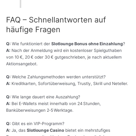
FAQ – Schnellantworten auf
häufige Fragen
Q:
Wie funktioniert der
Slotlounge Bonus ohne Einzahlung
?
A:
Nach der Anmeldung wird ein kostenloser Spielguthaben
von 10 €, 20 € oder 30 € gutgeschrieben, je nach aktuellem
Aktionsangebot.
Q:
Welche Zahlungsmethoden werden unterstützt?
A:
Kreditkarten, Sofortüberweisung, Trustly, Skrill und Neteller.
Q:
Wie lange dauert eine Auszahlung?
A:
Bei E‑Wallets meist innerhalb von 24 Stunden,
Banküberweisungen 2‑5 Werktage.
Q:
Gibt es ein VIP‑Programm?
A:
Ja, das
Slotlounge Casino
bietet ein mehrstufiges