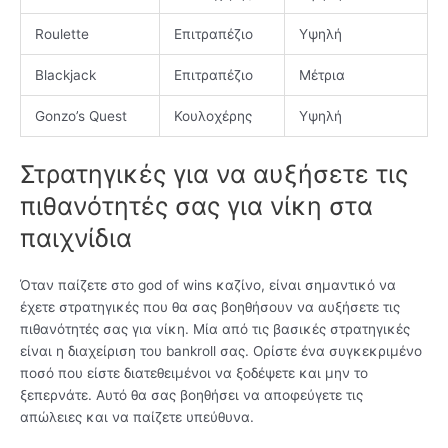
Roulette
Επιτραπέζιο
Υψηλή
Blackjack
Επιτραπέζιο
Μέτρια
Gonzo’s Quest
Κουλοχέρης
Υψηλή
Στρατηγικές για να αυξήσετε τις
πιθανότητές σας για νίκη στα
παιχνίδια
Όταν παίζετε στο god of wins καζίνο, είναι σημαντικό να
έχετε στρατηγικές που θα σας βοηθήσουν να αυξήσετε τις
πιθανότητές σας για νίκη. Μία από τις βασικές στρατηγικές
είναι η διαχείριση του bankroll σας. Ορίστε ένα συγκεκριμένο
ποσό που είστε διατεθειμένοι να ξοδέψετε και μην το
ξεπερνάτε. Αυτό θα σας βοηθήσει να αποφεύγετε τις
απώλειες και να παίζετε υπεύθυνα.