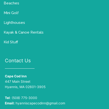
Beaches
Mini Golf
Lighthouses
Kayak & Canoe Rentals​
Kid Stuff
Contact Us
Cape Cod Inn
447 Main Street
Hyannis, MA 02601-3905
Tel
:
(508) 775-3000
Email:
hyanniscapecodinn@gmail.com