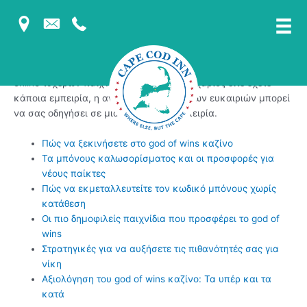
Αυτό το άρθρο θα σας καθοδηγήσει μέσα από τις μοναδικές
ευκαιρίες που προσφέρει το
god of wins
καζίνο, ειδικά για
νέους παίκτες. Θα εξετάσουμε τα μπόνους, τις προσφορές
και τις στρατηγικές που μπορούν να σας βοηθήσουν να
ξεκινήσετε με τον καλύτερο δυνατό τρόπο στον κόσμο των
online τυχερών παιχνιδιών. Είτε είστε αρχάριος είτε έχετε
κάποια εμπειρία, η ανακάλυψη αυτών των ευκαιριών μπορεί
να σας οδηγήσει σε μια κερδοφόρα εμπειρία.
Πώς να ξεκινήσετε στο god of wins καζίνο
Τα μπόνους καλωσορίσματος και οι προσφορές για
νέους παίκτες
Πώς να εκμεταλλευτείτε τον κωδικό μπόνους χωρίς
κατάθεση
Οι πιο δημοφιλείς παιχνίδια που προσφέρει το god of
wins
Στρατηγικές για να αυξήσετε τις πιθανότητές σας για
νίκη
Αξιολόγηση του god of wins καζίνο: Τα υπέρ και τα
κατά