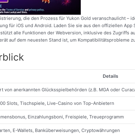
strierung, die den Prozess für Yukon Gold veranschaulicht – id
ng für iOS und Android. Laden Sie sie aus den offiziellen App S
stützt alle Funktionen der Webversion, inklusive des Zugriffs a
Gerät auf dem neuesten Stand ist, um Kompatibilitätsprobleme 
rblick
Details
rt von anerkannten Glücksspielbehörden (z.B. MGA oder Curac
00 Slots, Tischspiele, Live-Casino von Top-Anbietern
mensbonus, Einzahlungsboni, Freispiele, Treueprogramm
arten, E-Wallets, Banküberweisungen, Cryptowährungen