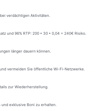
bei verdächtigen Aktivitäten.
atz und 96% RTP: 200 * 30 * 0,04 = 240€ Risiko.
sungen länger dauern können.
l und vermeiden Sie öffentliche Wi-Fi-Netzwerke.
ails zur Wiederherstellung.
 und exklusive Boni zu erhalten.