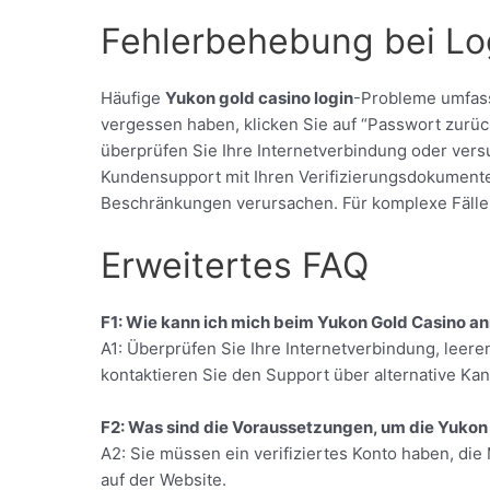
Fehlerbehebung bei L
Häufige
Yukon gold casino login
-Probleme umfass
vergessen haben, klicken Sie auf “Passwort zurü
überprüfen Sie Ihre Internetverbindung oder versu
Kundensupport mit Ihren Verifizierungsdokumenten.
Beschränkungen verursachen. Für komplexe Fälle b
Erweitertes FAQ
F1: Wie kann ich mich beim Yukon Gold Casino an
A1: Überprüfen Sie Ihre Internetverbindung, lee
kontaktieren Sie den Support über alternative Kan
F2: Was sind die Voraussetzungen, um die Yukon 
A2: Sie müssen ein verifiziertes Konto haben, di
auf der Website.