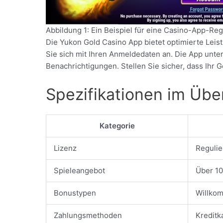
Abbildung 1: Ein Beispiel für eine Casino-App-Regi
Die Yukon Gold Casino App bietet optimierte Leistu
Sie sich mit Ihren Anmeldedaten an. Die App unter
Benachrichtigungen. Stellen Sie sicher, dass Ihr 
Spezifikationen im Übe
Kategorie
Lizenz
Regulie
Spieleangebot
Über 10
Bonustypen
Willkom
Zahlungsmethoden
Kreditk