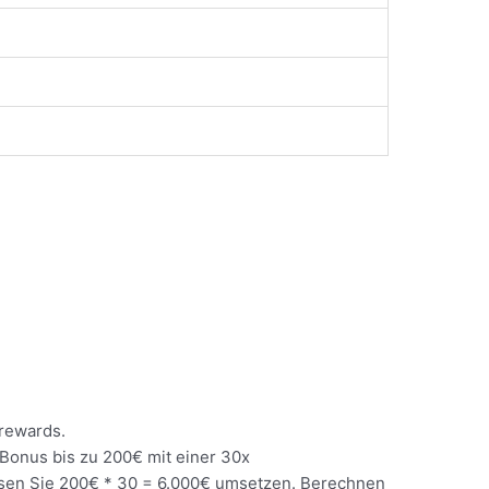
 rewards.
Bonus bis zu 200€ mit einer 30x
ssen Sie 200€ * 30 = 6.000€ umsetzen. Berechnen