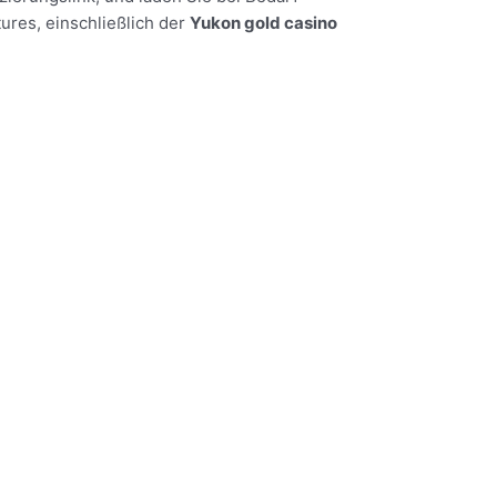
ures, einschließlich der
Yukon gold casino