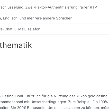
schlüsselung, Zwei-Faktor-Authentifizierung, fairer RTP
, Englisch, und mehrere andere Sprachen
ve-Chat, E-Mail, Telefon
thematik
 Casino-Boni – nützlich für die Nutzung der Yukon gold casino
kommensboni mit Umsatzbedingungen. Zum Beispiel: Ein 100% 
halten Sie 200€ Bonusgeld. Um dies auszahlen zu können, mü