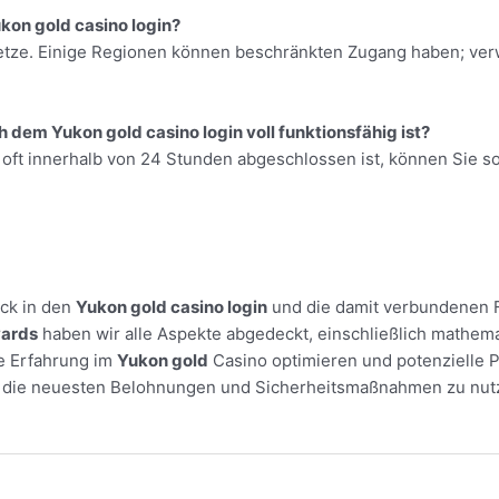
kon gold casino login?
esetze. Einige Regionen können beschränkten Zugang haben; v
h dem Yukon gold casino login voll funktionsfähig ist?
ie oft innerhalb von 24 Stunden abgeschlossen ist, können Sie 
ick in den
Yukon gold casino login
und die damit verbundenen F
wards
haben wir alle Aspekte abgedeckt, einschließlich mathe
re Erfahrung im
Yukon gold
Casino optimieren und potenzielle P
ets die neuesten Belohnungen und Sicherheitsmaßnahmen zu nut