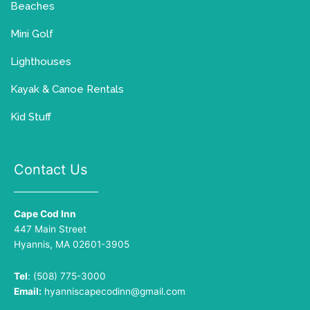
Beaches
Mini Golf
Lighthouses
Kayak & Canoe Rentals​
Kid Stuff
Contact Us
Cape Cod Inn
447 Main Street
Hyannis, MA 02601-3905
Tel
:
(508) 775-3000
Email:
hyanniscapecodinn@gmail.com