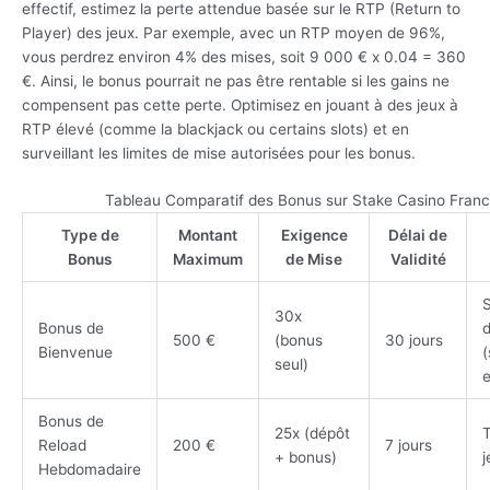
effectif, estimez la perte attendue basée sur le RTP (Return to
Player) des jeux. Par exemple, avec un RTP moyen de 96%,
vous perdrez environ 4% des mises, soit 9 000 € x 0.04 = 360
€. Ainsi, le bonus pourrait ne pas être rentable si les gains ne
compensent pas cette perte. Optimisez en jouant à des jeux à
RTP élevé (comme la blackjack ou certains slots) et en
surveillant les limites de mise autorisées pour les bonus.
Tableau Comparatif des Bonus sur Stake Casino Fran
Type de
Montant
Exigence
Délai de
Bonus
Maximum
de Mise
Validité
S
30x
Bonus de
d
500 €
(bonus
30 jours
Bienvenue
(
seul)
e
Bonus de
25x (dépôt
T
Reload
200 €
7 jours
+ bonus)
j
Hebdomadaire