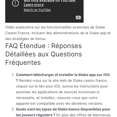
Vidéo explicative sur les fonctionnalités avancées de Stake
Casino France, incluant des démonstrations de la Stake app et
des stratégies de bonus.
FAQ Étendue : Réponses
Détaillées aux Questions
Fréquentes
Comment télécharger et installer la Stake app sur iOS
?
Rendez-vous sur le site web de Stake casino france,
cliquez sur le lien pour iOS, suivez les instructions pour
autoriser les applications de sources inconnues si
nécessaire, et installez ; assurez-vous que votre
appareil est compatible avec les dernières versions.
Quels sont les types de Stake bonus disponibles pour
les joueurs réguliers ?
En plus des offres de bienvenue,