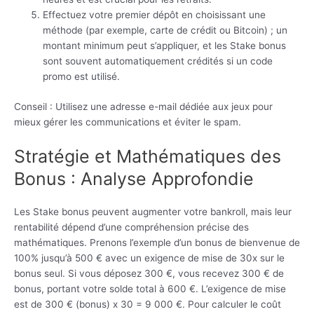
Effectuez votre premier dépôt en choisissant une
méthode (par exemple, carte de crédit ou Bitcoin) ; un
montant minimum peut s’appliquer, et les Stake bonus
sont souvent automatiquement crédités si un code
promo est utilisé.
Conseil : Utilisez une adresse e-mail dédiée aux jeux pour
mieux gérer les communications et éviter le spam.
Stratégie et Mathématiques des
Bonus : Analyse Approfondie
Les Stake bonus peuvent augmenter votre bankroll, mais leur
rentabilité dépend d’une compréhension précise des
mathématiques. Prenons l’exemple d’un bonus de bienvenue de
100% jusqu’à 500 € avec un exigence de mise de 30x sur le
bonus seul. Si vous déposez 300 €, vous recevez 300 € de
bonus, portant votre solde total à 600 €. L’exigence de mise
est de 300 € (bonus) x 30 = 9 000 €. Pour calculer le coût