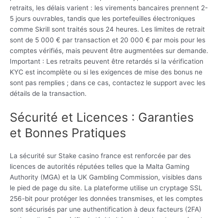
retraits, les délais varient : les virements bancaires prennent 2-
5 jours ouvrables, tandis que les portefeuilles électroniques
comme Skrill sont traités sous 24 heures. Les limites de retrait
sont de 5 000 € par transaction et 20 000 € par mois pour les
comptes vérifiés, mais peuvent être augmentées sur demande.
Important : Les retraits peuvent être retardés si la vérification
KYC est incomplète ou si les exigences de mise des bonus ne
sont pas remplies ; dans ce cas, contactez le support avec les
détails de la transaction.
Sécurité et Licences : Garanties
et Bonnes Pratiques
La sécurité sur Stake casino france est renforcée par des
licences de autorités réputées telles que la Malta Gaming
Authority (MGA) et la UK Gambling Commission, visibles dans
le pied de page du site. La plateforme utilise un cryptage SSL
256-bit pour protéger les données transmises, et les comptes
sont sécurisés par une authentification à deux facteurs (2FA)