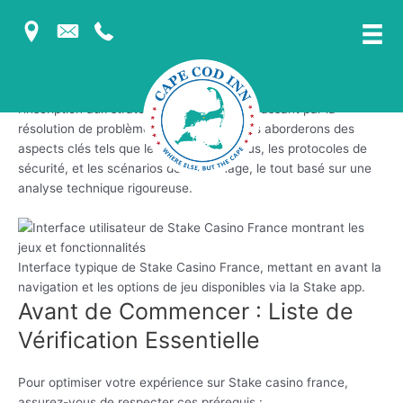
Bienvenue dans ce guide approfondi consacré à
Stake casino
france
, une plateforme de jeu en ligne réputée qui combine la
commodité de la Stake app, la générosité des Stake bonus, et
une vaste bibliothèque de jeux. Ce document vise à fournir une
ressource complète pour les utilisateurs, couvrant tout de
l’inscription aux stratégies avancées, en passant par la
résolution de problèmes techniques. Nous aborderons des
aspects clés tels que les calculs de bonus, les protocoles de
sécurité, et les scénarios de dépannage, le tout basé sur une
analyse technique rigoureuse.
Interface typique de Stake Casino France, mettant en avant la
navigation et les options de jeu disponibles via la Stake app.
Avant de Commencer : Liste de
Vérification Essentielle
Pour optimiser votre expérience sur Stake casino france,
assurez-vous de respecter ces prérequis :