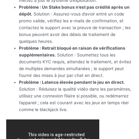
mettez à jour le système d’exploitation.
Problème : Un Stake bonus n’est pas crédité après un
dépôt.
Solution : Assurez-vous d’avoir entré un code
promo valide, vérifiez les e-mails de confirmation, et
contactez le support avec la preuve de transaction ; les
bonus peuvent avoir des délais de traitement de
quelques heures.
Problème : Retrait bloqué en raison de vérifications
supplémentaires.
Solution : Soumettez tous les
documents KYC requis, attendez le traitement, et évitez
de multiples demandes simultanées ; le support peut
fournir des mises à jour par chat en direct.
Problème : Latence élevée pendant le jeu en direct.
Solution : Réduisez la qualité vidéo dans les paramètres,
utilisez une connexion filaire si possible, ou redémarrez
l’appareil ; cela est courant avec les jeux en temps réel
comme le blackjack live.