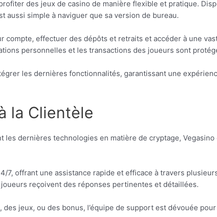
rofiter des jeux de casino de manière flexible et pratique. Disp
 est aussi simple à naviguer que sa version de bureau.
eur compte, effectuer des dépôts et retraits et accéder à une va
ations personnelles et les transactions des joueurs sont proté
tégrer les dernières fonctionnalités, garantissant une expérien
à la Clientèle
ant les dernières technologies en matière de cryptage, Vegasino
24/7, offrant une assistance rapide et efficace à travers plusieu
s joueurs reçoivent des réponses pertinentes et détaillées.
 des jeux, ou des bonus, l’équipe de support est dévouée pour 