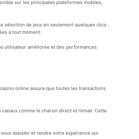
onible sur les principales plateformes mobiles,
ste sélection de jeux en seulement quelques clics.
gées à tout moment.
ce utilisateur améliorée et des performances
 casino online assure que toutes les transactions
rs canaux comme le chat en direct et l’email. Cette
vous assister et rendre votre expérience sur