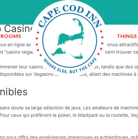
eux passionnants aux bonus lucratifs, dans le monde des casinos 
e utilisateur.
o Casino
ROOMS
THINGS
x en ligne avec une large gamme de jeux, des bonus attractifs, 
 et “casino vegasino”, les joueurs peuvent rapidement trouver c
 emmener leur casino préféré partout avec eux, tandis que des
eux disponibles sur Vegasino sont inégalées, allant des machines
nibles
sans doute sa large sélection de jeux. Les amateurs de machin
Pour ceux qui préfèrent le poker, le blackjack ou la roulette,
o pour offrir des expériences immersives et authentiques, grâc