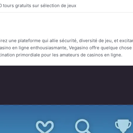
0 tours gratuits sur sélection de jeux
irez une plateforme qui allie sécurité, diversité de jeu, et exc
asino en ligne enthousiasmante, Vegasino offre quelque chose po
tination primordiale pour les amateurs de casinos en ligne.