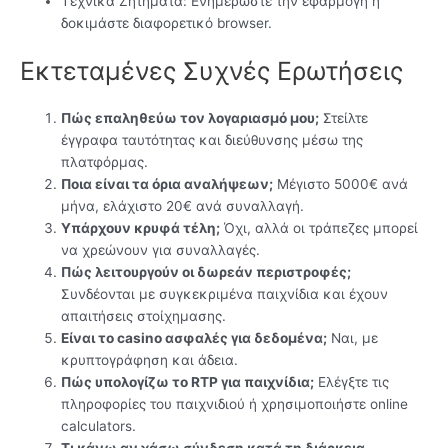
Τεχνικά Ζητήματα: Ενημερώστε την εφαρμογή ή
δοκιμάστε διαφορετικό browser.
Εκτεταμένες Συχνές Ερωτήσεις
Πώς επαληθεύω τον λογαριασμό μου;
Στείλτε
έγγραφα ταυτότητας και διεύθυνσης μέσω της
πλατφόρμας.
Ποια είναι τα όρια αναλήψεων;
Μέγιστο 5000€ ανά
μήνα, ελάχιστο 20€ ανά συναλλαγή.
Υπάρχουν κρυφά τέλη;
Όχι, αλλά οι τράπεζες μπορεί
να χρεώνουν για συναλλαγές.
Πώς λειτουργούν οι δωρεάν περιστροφές;
Συνδέονται με συγκεκριμένα παιχνίδια και έχουν
απαιτήσεις στοίχημασης.
Είναι το casino ασφαλές για δεδομένα;
Ναι, με
κρυπτογράφηση και άδεια.
Πώς υπολογίζω το RTP για παιχνίδια;
Ελέγξτε τις
πληροφορίες του παιχνιδιού ή χρησιμοποιήστε online
calculators.
Τι κάνω αν χάσω σύνδεση κατά τη διάρκεια