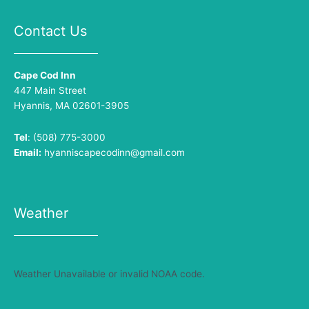
Contact Us
Cape Cod Inn
447 Main Street
Hyannis, MA 02601-3905
Tel
:
(508) 775-3000
Email:
hyanniscapecodinn@gmail.com
Weather
Weather Unavailable or invalid NOAA code.