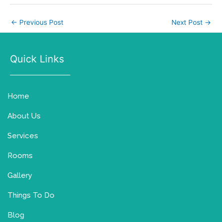
Post
←
Previous Post
Next Post
→
navigation
Quick Links
Home
About Us
Services
Rooms
Gallery
Things To Do
Blog